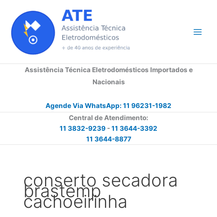
Ir
para
o
conteúdo
Assistência Técnica Eletrodomésticos Importados e
Nacionais
Agende Via WhatsApp: 11 96231-1982
Central de Atendimento:
11 3832-9239
-
11 3644-3392
11 3644-8877
conserto secadora
brastemp
cachoeirinha