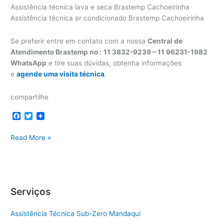
Assistência técnica lava e seca Brastemp Cachoeirinha
Assistência técnica ar condicionado Brastemp Cachoeirinha
Se preferir entre em contato com a nossa
Central de
Atendimento Brastemp no :
11 3832-9239 – 11 96231-1982
WhatsApp
e tire suas dúvidas, obtenha informações
e
agende uma visita técnica
.
compartilhe
F
T
a
w
c
i
Assistência
Read More »
e
t
b
t
técnica
o
e
Brastemp
o
r
Cachoeirinha
k
Serviços
Assistência Técnica Sub-Zero Mandaqui