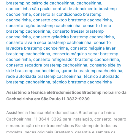
brastemp no bairro de cachoeirinha
,
cachoeirinha
,
cachoeirinha são paulo
,
central de atendimento brastemp
cachoeirinha
,
conserto ar condicionado brastemp
cachoeirinha
,
conserto cooktop brastemp cachoeirinha
,
conserto fogão brastemp cachoeirinha
,
conserto forno
brastemp cachoeirinha
,
conserto freezer brastemp
cachoeirinha
,
conserto geladeira brastemp cachoeirinha
,
conserto lava e seca brastemp cachoeirinha
,
conserto
lavadora brastemp cachoeirinha
,
conserto máquina lavar
brastemp cachoeirinha
,
conserto máquina secar brastemp
cachoeirinha
,
conserto refrigerador brastemp cachoeirinha
,
conserto secadora brastemp cachoeirinha
,
conserto side by
side brastemp cachoeirinha
,
garantia brastemp cachoeirinha
,
rede autorizada brastemp cachoeirinha
,
técnico autorizado
brastemp cachoeirinha
,
técnico brastemp cachoeirinha
Assistência técnica eletrodomésticos Brastemp no bairro da
Cachoeirinha em São Paulo 11 3832-9239
Assistência técnica eletrodomésticos Brastemp no bairro
Cachoeirinha, 11 3644-3392 para instalação, conserto, reparo
e manutenção de eletrodomésticos Brastemp de todos os
modelos, peças originais Brastemp, garantia e sempre os