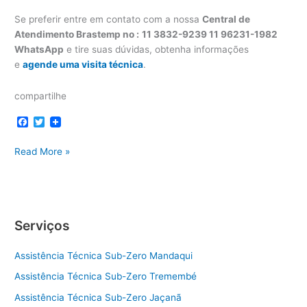
Se preferir entre em contato com a nossa
Central de
Atendimento Brastemp no :
11 3832-9239 11 96231-1982
WhatsApp
e tire suas dúvidas, obtenha informações
e
agende uma visita técnica
.
compartilhe
F
T
a
w
c
i
Assistência
Read More »
e
t
b
t
técnica
o
e
Brastemp
o
r
bairro
k
Pinheiros
Serviços
Assistência Técnica Sub-Zero Mandaqui
Assistência Técnica Sub-Zero Tremembé
Assistência Técnica Sub-Zero Jaçanã