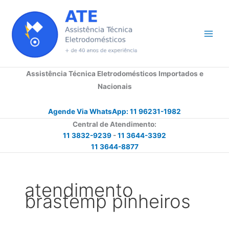
Ir
para
o
conteúdo
Assistência Técnica Eletrodomésticos Importados e
Nacionais
Agende Via WhatsApp: 11 96231-1982
Central de Atendimento:
11 3832-9239
-
11 3644-3392
11 3644-8877
atendimento
brastemp pinheiros