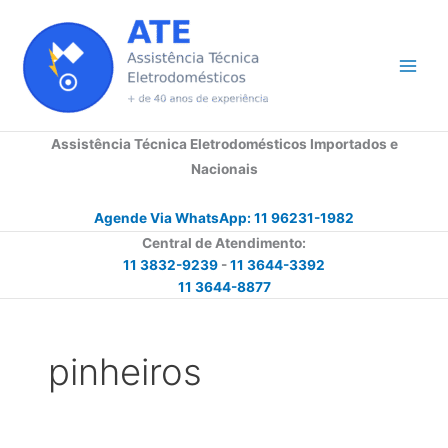
Ir
para
o
conteúdo
Assistência Técnica Eletrodomésticos Importados e
Nacionais
Agende Via WhatsApp: 11 96231-1982
Central de Atendimento:
11 3832-9239
-
11 3644-3392
11 3644-8877
pinheiros