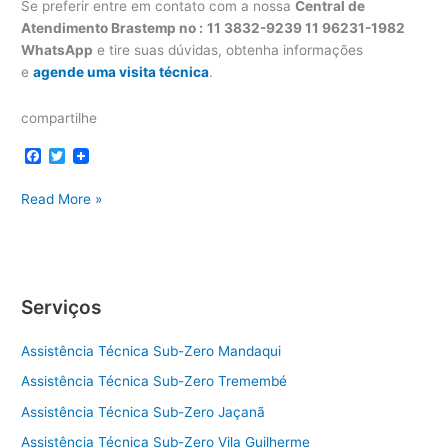
Se preferir entre em contato com a nossa
Central de
Atendimento Brastemp no :
11 3832-9239 11 96231-1982
WhatsApp
e tire suas dúvidas, obtenha informações
e
agende uma visita técnica
.
compartilhe
F
T
a
w
c
i
Assistência
Read More »
e
t
b
t
técnica
o
e
Brastemp
o
r
bairro
k
Pinheiros
Serviços
Assistência Técnica Sub-Zero Mandaqui
Assistência Técnica Sub-Zero Tremembé
Assistência Técnica Sub-Zero Jaçanã
Assistência Técnica Sub-Zero Vila Guilherme