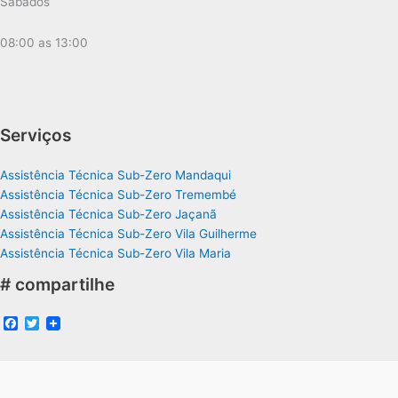
Sábados
08:00 as 13:00
Serviços
Assistência Técnica Sub-Zero Mandaqui
Assistência Técnica Sub-Zero Tremembé
Assistência Técnica Sub-Zero Jaçanã
Assistência Técnica Sub-Zero Vila Guilherme
Assistência Técnica Sub-Zero Vila Maria
# compartilhe
F
T
a
w
c
i
e
t
b
t
o
e