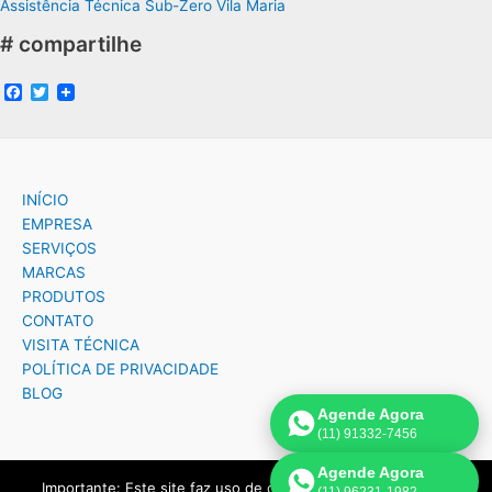
Assistência Técnica Sub-Zero Vila Maria
# compartilhe
F
T
a
w
c
i
e
t
b
t
o
e
o
r
INÍCIO
k
EMPRESA
SERVIÇOS
MARCAS
PRODUTOS
CONTATO
VISITA TÉCNICA
POLÍTICA DE PRIVACIDADE
BLOG
Agende Agora
(11) 91332-7456
Agende Agora
Importante: Este site faz uso de cookies que podem conter