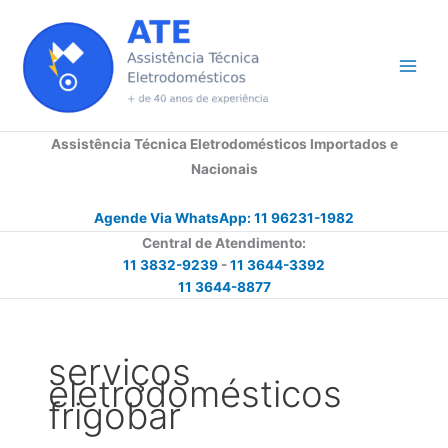
Ir
para
o
conteúdo
Assistência Técnica Eletrodomésticos Importados e
Nacionais
Agende Via WhatsApp: 11 96231-1982
Central de Atendimento:
11 3832-9239
-
11 3644-3392
11 3644-8877
serviços
eletrodomésticos
frigobar