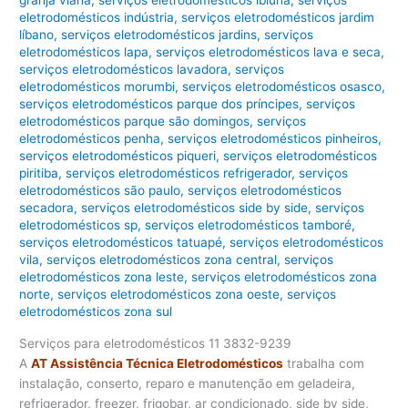
granja viana
,
serviços eletrodomésticos ibiúna
,
serviços
eletrodomésticos indústria
,
serviços eletrodomésticos jardim
líbano
,
serviços eletrodomésticos jardins
,
serviços
eletrodomésticos lapa
,
serviços eletrodomésticos lava e seca
,
serviços eletrodomésticos lavadora
,
serviços
eletrodomésticos morumbi
,
serviços eletrodomésticos osasco
,
serviços eletrodomésticos parque dos príncipes
,
serviços
eletrodomésticos parque são domingos
,
serviços
eletrodomésticos penha
,
serviços eletrodomésticos pinheiros
,
serviços eletrodomésticos piqueri
,
serviços eletrodomésticos
piritiba
,
serviços eletrodomésticos refrigerador
,
serviços
eletrodomésticos são paulo
,
serviços eletrodomésticos
secadora
,
serviços eletrodomésticos side by side
,
serviços
eletrodomésticos sp
,
serviços eletrodomésticos tamboré
,
serviços eletrodomésticos tatuapé
,
serviços eletrodomésticos
vila
,
serviços eletrodomésticos zona central
,
serviços
eletrodomésticos zona leste
,
serviços eletrodomésticos zona
norte
,
serviços eletrodomésticos zona oeste
,
serviços
eletrodomésticos zona sul
Serviços para eletrodomésticos 11 3832-9239
A
AT Assistência Técnica Eletrodomésticos
trabalha com
instalação, conserto, reparo e manutenção em geladeira,
refrigerador, freezer, frigobar, ar condicionado, side by side,