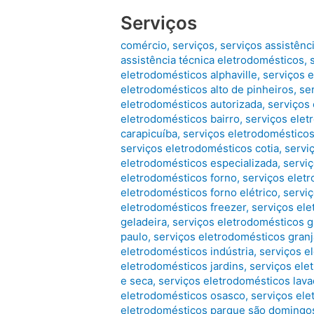
Serviços
comércio
,
serviços
,
serviços assistênc
assistência técnica eletrodomésticos
,
eletrodomésticos alphaville
,
serviços e
eletrodomésticos alto de pinheiros
,
se
eletrodomésticos autorizada
,
serviços
eletrodomésticos bairro
,
serviços elet
carapicuíba
,
serviços eletrodomésticos
serviços eletrodomésticos cotia
,
servi
eletrodomésticos especializada
,
servi
eletrodomésticos forno
,
serviços elet
eletrodomésticos forno elétrico
,
servi
eletrodomésticos freezer
,
serviços ele
geladeira
,
serviços eletrodomésticos 
paulo
,
serviços eletrodomésticos granj
eletrodomésticos indústria
,
serviços e
eletrodomésticos jardins
,
serviços ele
e seca
,
serviços eletrodomésticos lav
eletrodomésticos osasco
,
serviços ele
eletrodomésticos parque são domingo