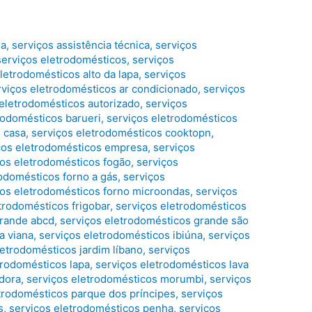
ia
,
serviços assistência técnica
,
serviços
serviços eletrodomésticos
,
serviços
letrodomésticos alto da lapa
,
serviços
rviços eletrodomésticos ar condicionado
,
serviços
 eletrodomésticos autorizado
,
serviços
rodomésticos barueri
,
serviços eletrodomésticos
 casa
,
serviços eletrodomésticos cooktopn
,
ços eletrodomésticos empresa
,
serviços
ços eletrodomésticos fogão
,
serviços
rodomésticos forno a gás
,
serviços
ços eletrodomésticos forno microondas
,
serviços
trodomésticos frigobar
,
serviços eletrodomésticos
grande abcd
,
serviços eletrodomésticos grande são
a viana
,
serviços eletrodomésticos ibiúna
,
serviços
letrodomésticos jardim líbano
,
serviços
trodomésticos lapa
,
serviços eletrodomésticos lava
adora
,
serviços eletrodomésticos morumbi
,
serviços
trodomésticos parque dos príncipes
,
serviços
s
,
serviços eletrodomésticos penha
,
serviços