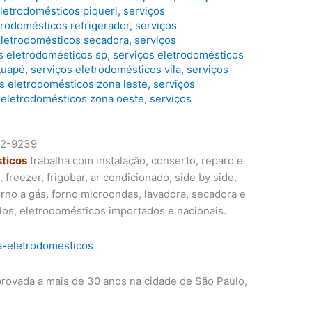
eletrodomésticos piqueri
,
serviços
trodomésticos refrigerador
,
serviços
eletrodomésticos secadora
,
serviços
s eletrodomésticos sp
,
serviços eletrodomésticos
tuapé
,
serviços eletrodomésticos vila
,
serviços
s eletrodomésticos zona leste
,
serviços
 eletrodomésticos zona oeste
,
serviços
32-9239
sticos
trabalha com instalação, conserto, reparo e
freezer, frigobar, ar condicionado, side by side,
forno a gás, forno microondas, lavadora, secadora e
los, eletrodomésticos importados e nacionais.
rovada a mais de 30 anos na cidade de São Paulo,