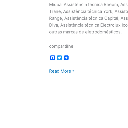
Midea, Assistência técnica Rheem, Assi
Trane, Assistência técnica York, Assis
Range, Assistência técnica Capital, Ass
Diva, Assistência técnica Electrolux Ic
outras marcas de eletrodomésticos.
compartilhe
F
T
a
w
c
i
Serviços
Read More »
e
t
b
t
o
e
o
r
k